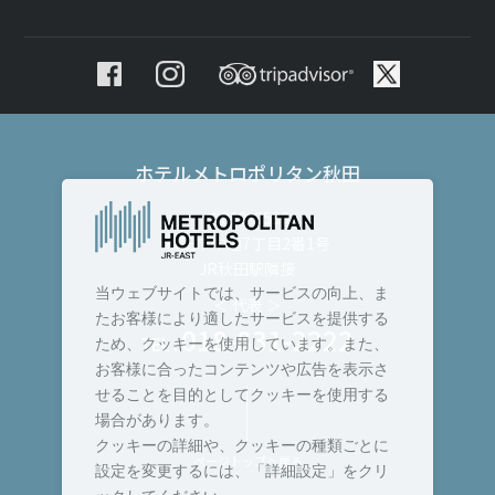
ホテルメトロポリタン秋田
〒010-8530
秋田市中通7丁目2番1号
JR秋田駅隣接
当ウェブサイトでは、サービスの向上、ま
＜ 代表 ＞
たお客様により適したサービスを提供する
018-831-2222
TEL :
ため、クッキーを使用しています。また、
お客様に合ったコンテンツや広告を表示さ
せることを目的としてクッキーを使用する
場合があります。
クッキーの詳細や、クッキーの種類ごとに
ページトップへ戻る
設定を変更するには、「詳細設定」をクリ