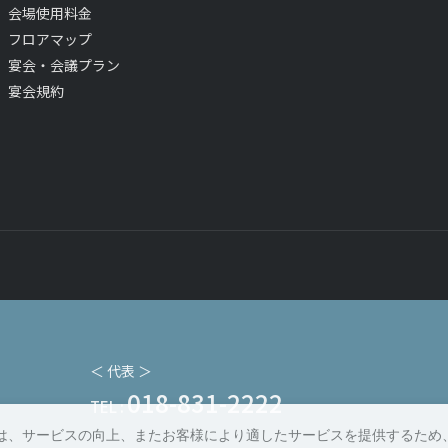
会場使用料金
フロアマップ
宴会・会議プラン
宴会規約
＜ 代表 ＞
018-831-2222
TEL :
は、サービスの向上、またお客様により適したサービスを提供するため