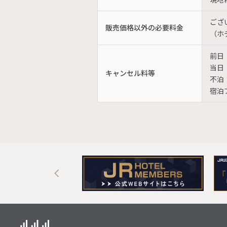
ござ
販売価格以外の必要料金
（ホ
前日
当日
キャンセル料等
不泊
宿泊