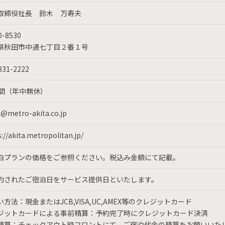
取締役社長 鈴木 万寿夫
-8530
県秋田市中通七丁目２番１号
831-2222
時間（年中無休）
t@metro-akita.co.jp
://akita.metropolitan.jp/
泊プランの価格をご参照ください。税込み金額にて記載。
約されたご宿泊日をサービス提供日といたします。
方法：現金またはJCB,VISA,UC,AMEX等のクレジットカード
ジットカードによる事前精算：予約完了時にクレジットカード決済
精算：チェックアウト時フロントにて、ご宿泊代金の精算をお願いいた