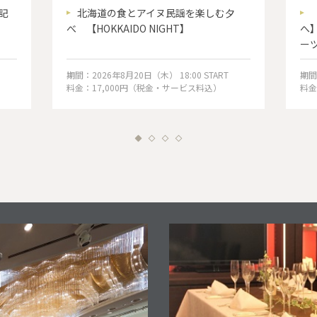
年記
北海道の食とアイヌ民謡を楽しむ夕
べ 【HOKKAIDO NIGHT】
へ
ー
期間：2026年8月20日（木） 18:00 START
期間
料金：17,000円（税金・サービス料込）
料金