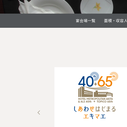
宴会場一覧
面積・収容
1
2
3
4