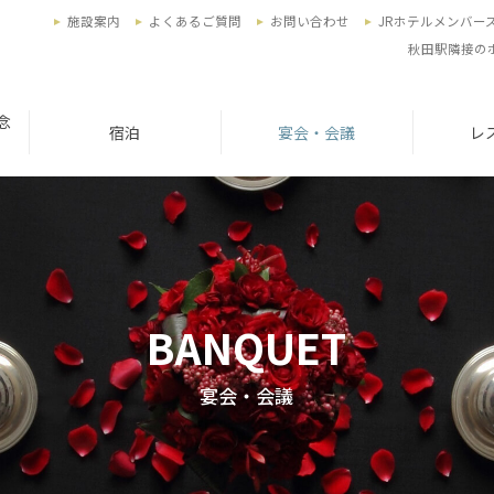
施設案内
よくあるご質問
お問い合わせ
JRホテルメンバー
秋田駅隣接の
念
宿泊
宴会・会議
レ
BANQUET
宴会・会議