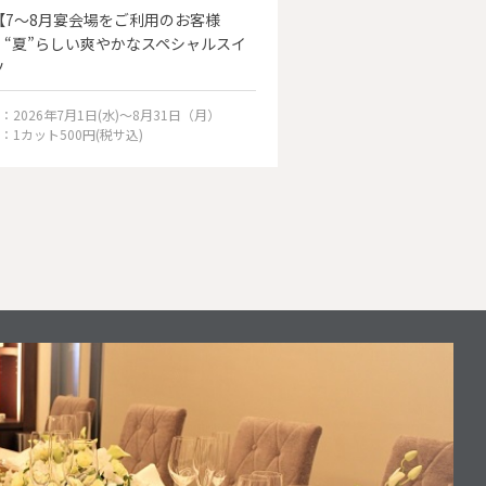
【7～8月宴会場をご利用のお客様
スペシャルパーティプ
】“夏”らしい爽やかなスペシャルスイ
ツ
：2026年7月1日(水)～8月31日（月）
期間：2026年5月1日(金)～
：1カット500円(税サ込)
料金：お料理5,000円（