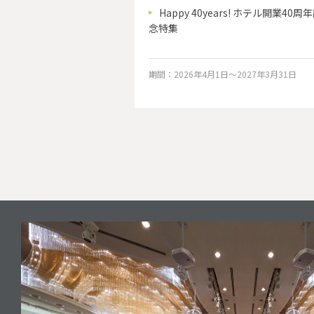
6県” セット販売中！
Happy 40years! ホテル開業40周
念特集
(火)～
期間：2026年4月1日～2027年3月31日
円(税込)