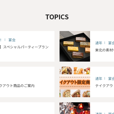
TOPICS
！
宴会
通年
宴
念】スペシャルパーティープラン
東北の素材
通年
宴
クアウト商品のご案内
テイクアウ
通年
宴