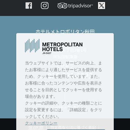
ホテルメトロポリタン秋田
〒010-8530
秋田市中通7丁目2番1号
JR秋田駅隣接
当ウェブサイトでは、サービスの向上、ま
＜ 代表 ＞
たお客様により適したサービスを提供する
018-831-2222
TEL :
ため、クッキーを使用しています。また、
お客様に合ったコンテンツや広告を表示さ
せることを目的としてクッキーを使用する
場合があります。
クッキーの詳細や、クッキーの種類ごとに
ページトップへ戻る
設定を変更するには、「詳細設定」をクリ
ックしてください。
クッキーポリシー
宿泊約款
特定商取引法に基づく表記