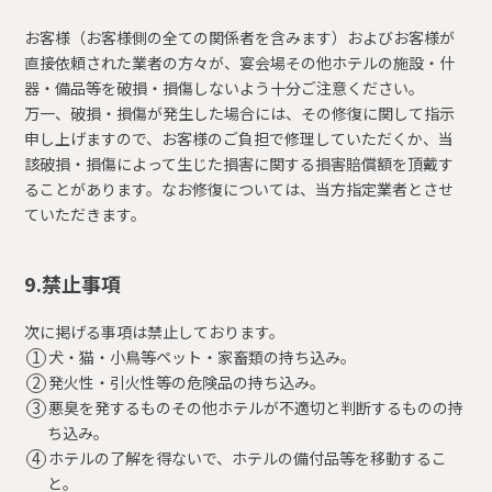
お客様（お客様側の全ての関係者を含みます）およびお客様が
直接依頼された業者の方々が、宴会場その他ホテルの施設・什
器・備品等を破損・損傷しないよう十分ご注意ください。
万一、破損・損傷が発生した場合には、その修復に関して指示
申し上げますので、お客様のご負担で修理していただくか、当
該破損・損傷によって生じた損害に関する損害賠償額を頂戴す
ることがあります。なお修復については、当方指定業者とさせ
ていただきます。
9.禁止事項
次に掲げる事項は禁止しております。
犬・猫・小鳥等ペット・家畜類の持ち込み。
発火性・引火性等の危険品の持ち込み。
悪臭を発するものその他ホテルが不適切と判断するものの持
ち込み。
ホテルの了解を得ないで、ホテルの備付品等を移動するこ
と。