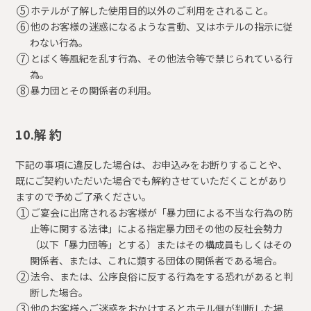
ホテルが了解した使用目的以外のご利用をされること。
他のお客様の迷惑になるような言動、又はホテルの指示に従
わない行為。
とばく等風紀を乱す行為、その他法令等で禁じられている行
為。
暴力団とその関係者の利用。
10.解 約
下記の事項に違反した場合は、お申込みをお断りすることや、
既にご契約いただいた場合でも解約させていただくことがあり
ますので予めご了承ください。
ご宴会に出席されるお客様が「暴力団による不当な行為の防
止等に関する法律」による指定暴力団その他の反社会勢力
（以下「暴力団等」とする）またはその構成員もしくはその
関係者、または、これに類する団体の関係者である場合。
法令、または、公序良俗に反する行為をする恐れがあると判
断した場合。
他のお客様へご迷惑をおかけするとホテル側が判断した場