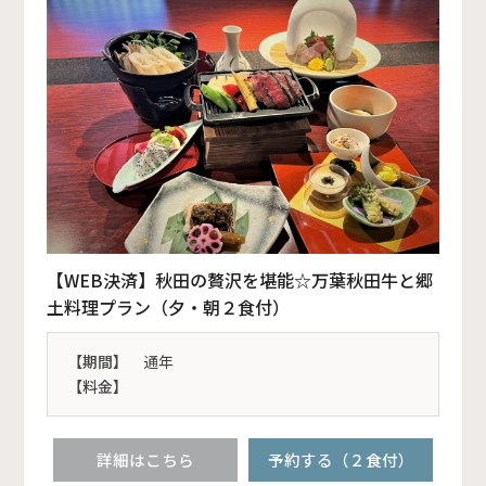
【WEB決済】秋田の贅沢を堪能☆万葉秋田牛と郷
土料理プラン（夕・朝２食付）
【期間】
通年
【料金】
詳細はこちら
予約する（２食付）