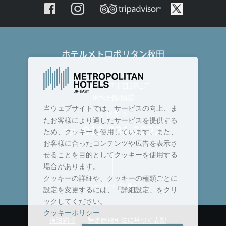
ホテルメトロポリタン秋田
〒010-8530
秋田市中通7丁目2番1号
JR秋田駅隣接
当ウェブサイトでは、サービスの向上、ま
＜ 代表 ＞
たお客様により適したサービスを提供する
018-831-2222
TEL :
ため、クッキーを使用しています。また、
お客様に合ったコンテンツや広告を表示さ
せることを目的としてクッキーを使用する
場合があります。
クッキーの詳細や、クッキーの種類ごとに
ページトップへ戻る
設定を変更するには、「詳細設定」をクリ
ックしてください。
クッキーポリシー
宿泊約款
特定商取引法に基づく表記