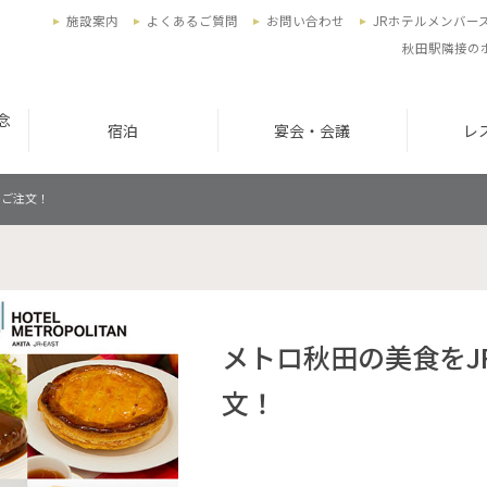
施設案内
よくあるご質問
お問い合わせ
JRホテルメンバー
秋田駅隣接の
念
宿泊
宴会・会議
レ
でご注文！
メトロ秋田の美食をJR
文！