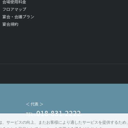
会場使用料金
フロアマップ
宴会・会議プラン
宴会規約
＜ 代表 ＞
018-831-2222
TEL :
は、サービスの向上、またお客様により適したサービスを提供するため