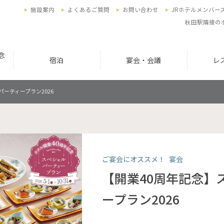
施設案内
よくあるご質問
お問い合わせ
JRホテルメンバー
秋田駅隣接の
念
宿泊
宴会・会議
レ
ーティープラン2026
ご宴会にオススメ！
宴会
【開業40周年記念】
ープラン2026