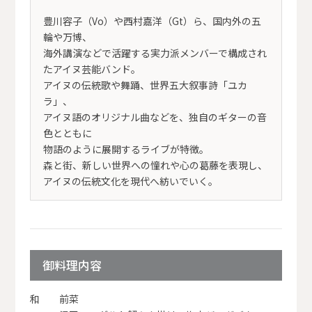
豊川容子（Vo）や西村嘉洋（Gt）ら、国内外の五
輪や万博、
海外講演などで活躍する実力派メンバーで構成され
たアイヌ芸能バンド。
アイヌの伝統歌や舞踊、世界五大叙事詩「ユカ
ラ」、
アイヌ語のオリジナル曲などを、独自のギターの音
色とともに
物語のように展開するライブが特徴。
森と街、新しい世界への憧れや心の葛藤を表現し、
アイヌの伝統文化を現代へ紡いでいく。
御料理内容
和 前菜