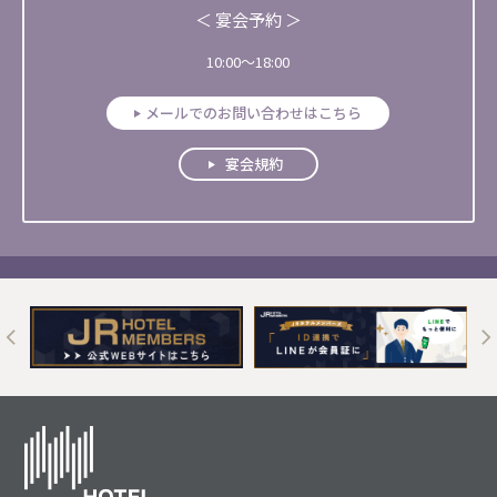
＜ 宴会予約 ＞
10:00～18:00
メールでのお問い合わせはこちら
宴会規約
t