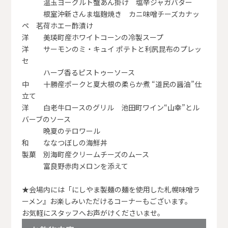
温玉ヨーグルト蟹あん掛け 塩辛ジャガバター
根室沖新さんま塩麹焼き カニ味噌チーズカナッ
ペ 茗荷ホエー酢漬け
洋 美瑛町産ホワイトコーンの冷製スープ
洋 サーモンのミ・キュイ ポテトと利尻昆布のプレッ
セ
ハーブ香るピストゥーソース
中 十勝産ポークと夏大根の柔らか煮 “道民の醤油”仕
立て
洋 白老牛ロースのグリル 池田町ワイン“山幸”とル
バーブのソース
晩夏のテロワール
和 ななつぼしの海鮮丼
製菓 別海町産クリームチーズのムース
富良野赤肉メロンを添えて
★会場内には「にしやま製麺の麺を使用した札幌味噌ラ
ーメン』お楽しみいただけるコーナーもございます。
お気軽にスタッフへお声がけくださいませ。